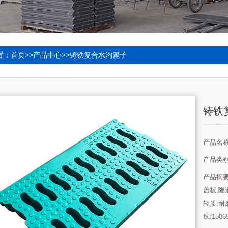
置：
首页
>>
产品中心
>>
铸铁复合水沟篦子
铸铁
产品名
产品类
产品摘
盖板,隧
轻质,耐
线:1506