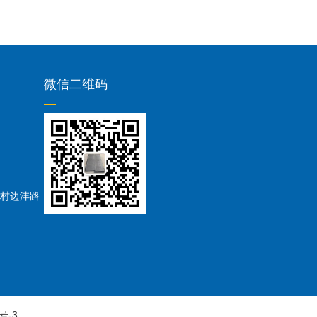
微信二维码
村边沣路
号-3