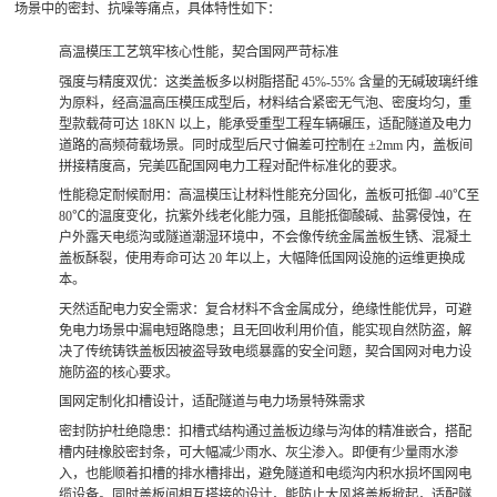
场景中的密封、抗噪等痛点，具体特性如下：
高温模压工艺筑牢核心性能，契合国网严苛标准
强度与精度双优
：这类盖板多以树脂搭配 45%-55% 含量的无碱玻璃纤维
为原料，经高温高压模压成型后，材料结合紧密无气泡、密度均匀，重
型款载荷可达 18KN 以上，能承受重型工程车辆碾压，适配隧道及电力
道路的高频荷载场景。同时成型后尺寸偏差可控制在 ±2mm 内，盖板间
拼接精度高，完美匹配国网电力工程对配件标准化的要求。
性能稳定耐候耐用
：高温模压让材料性能充分固化，盖板可抵御 -40℃至
80℃的温度变化，抗紫外线老化能力强，且能抵御酸碱、盐雾侵蚀，在
户外露天电缆沟或隧道潮湿环境中，不会像传统金属盖板生锈、混凝土
盖板酥裂，使用寿命可达 20 年以上，大幅降低国网设施的运维更换成
本。
天然适配电力安全需求
：复合材料不含金属成分，绝缘性能优异，可避
免电力场景中漏电短路隐患；且无回收利用价值，能实现自然防盗，解
决了传统铸铁盖板因被盗导致电缆暴露的安全问题，契合国网对电力设
施防盗的核心要求。
国网定制化扣槽设计，适配隧道与电力场景特殊需求
密封防护杜绝隐患
：扣槽式结构通过盖板边缘与沟体的精准嵌合，搭配
槽内硅橡胶密封条，可大幅减少雨水、灰尘渗入。即便有少量雨水渗
入，也能顺着扣槽的排水槽排出，避免隧道和电缆沟内积水损坏国网电
缆设备。同时盖板间相互搭接的设计，能防止大风将盖板掀起，适配隧