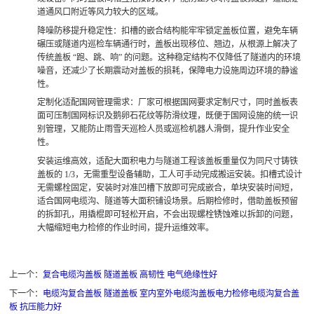
道通风口附近等风力较大的区域。
降噪防移提升稳定性
：扣槽的嵌合结构能牢牢锁定盖板位置，避免车辆
碾压或隧道内巡检车辆通行时，盖板出现移位、翘边，从根源上解决了
传统盖板 “跑、跳、响” 的问题。这种稳定结构不仅降低了隧道内的环境
噪音，还减少了长期震动对盖板的损耗，保障电力设施周边环境的静谧
性。
定制化适配国网管理需求
：厂家可根据国网要求定制尺寸，同时盖板表
面可压制国网标识及鹅卵石花纹等防滑纹理，既便于国网设施的统一识
别管理，又能防止雨雪天巡检人员或巡检机器人滑倒，提升作业安全
性。
安装运维高效，适配大面积电力与隧道工程
该盖板重量仅为同尺寸铸铁
盖板的 1/3，无需重型设备辅助，工人可手动完成搬运安装。扣槽式设计
无需螺栓固定，安装时对准凹槽下放即可完成嵌合，单块安装时间短，
适合国网电缆沟、隧道等大面积铺设场景。后期检修时，借助盖板预留
的拆卸孔，用撬棍即可轻松开启，不会出现螺栓锈蚀难以拆卸的问题，
大幅缩短电力检修的作业时间，提升运维效率。
上一个：
复合电缆沟盖板 隧道盖板 高韧性 电气绝缘性好
下一个：
电缆沟复合盖板 隧道盖板 室内室外电缆沟盖板电力检修电缆沟复合盖
板 抗压能力好