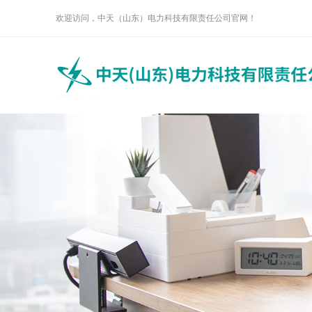
欢迎访问，中天（山东）电力科技有限责任公司官网！