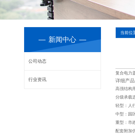
当前位
—
新闻中心
—
公司动态
复合电力
行业资讯
详细产品
高强结构
分级承载
轻型：人
中型：园
重型：市
配套附加