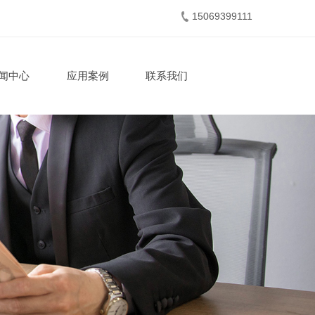
15069399111
闻中心
应用案例
联系我们