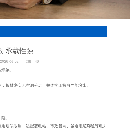
板 承载性强
026-06-02
点击：46
裂塌陷。
筋，板材密实无空洞分层，整体抗压抗弯性能突出。
凹陷。
使用耐候耐用，适配变电站、市政管网、隧道电缆廊道等电力