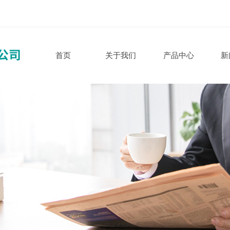
首页
关于我们
产品中心
新